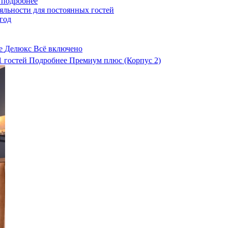
 подробнее
яльности для постоянных гостей
год
е
Делюкс
Всё включено
1
гостей
Подробнее
Премиум плюс (Корпус 2)