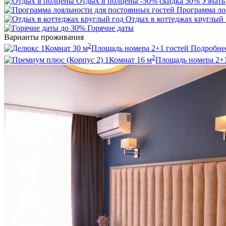
Отдых в полцены
-50%
скидка 50%
Узнать
Программа ло
Отдых в коттеджах круглый 
до 30%
Горячие даты
Варианты проживания
2
1
Комнат
30
м
Площадь номера
2+1
гостей
Подробне
2
1
Комнат
16
м
Площадь номера
2+