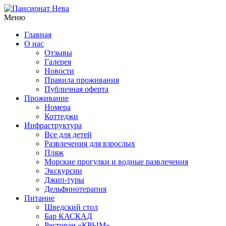
Меню
Главная
О нас
Отзывы
Галерея
Новости
Правила проживания
Публичная оферта
Проживание
Номера
Коттеджи
Инфраструктура
Все для детей
Развлечения для взрослых
Пляж
Морские прогулки и водные развлечения
Экскурсии
Джип-туры
Дельфинотерапия
Питание
Шведский стол
Бар КАСКАД
Ресторан «КРЫМ»