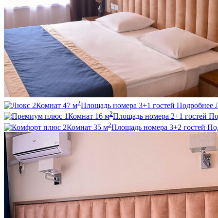
2
2
Комнат
47
м
Площадь номера
3+1
гостей
Подробнее
2
1
Комнат
16
м
Площадь номера
2+1
гостей
По
2
2
Комнат
35
м
Площадь номера
3+2
гостей
По