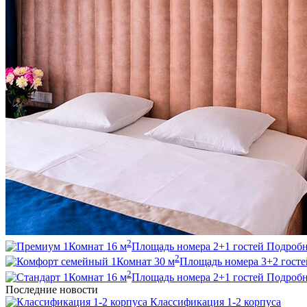
2
1
Комнат
16
м
Площадь номера
2+1
гостей
Подробн
2
1
Комнат
30
м
Площадь номера
3+2
госте
2
1
Комнат
16
м
Площадь номера
2+1
гостей
Подробн
Последние новости
Классификация 1-2 корпуса