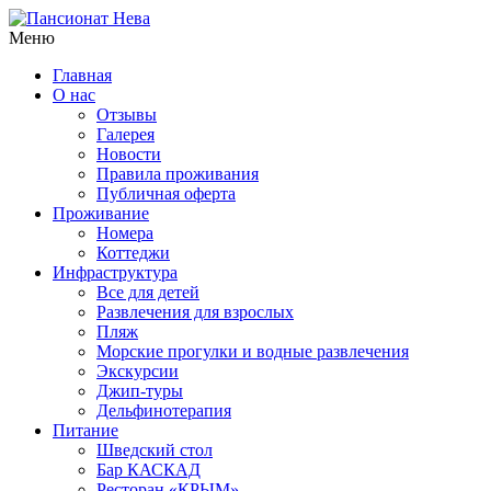
Меню
Главная
О нас
Отзывы
Галерея
Новости
Правила проживания
Публичная оферта
Проживание
Номера
Коттеджи
Инфраструктура
Все для детей
Развлечения для взрослых
Пляж
Морские прогулки и водные развлечения
Экскурсии
Джип-туры
Дельфинотерапия
Питание
Шведский стол
Бар КАСКАД
Ресторан «КРЫМ»