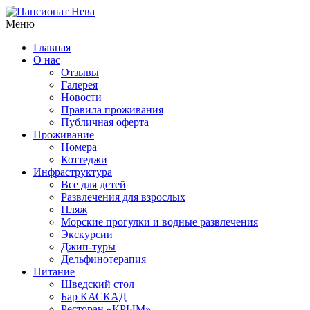
Меню
Главная
О нас
Отзывы
Галерея
Новости
Правила проживания
Публичная оферта
Проживание
Номера
Коттеджи
Инфраструктура
Все для детей
Развлечения для взрослых
Пляж
Морские прогулки и водные развлечения
Экскурсии
Джип-туры
Дельфинотерапия
Питание
Шведский стол
Бар КАСКАД
Ресторан «КРЫМ»