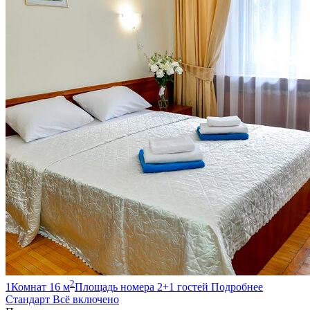
2
1
Комнат
16
м
Площадь номера
2+1
гостей
Подробнее
Стандарт
Всё включено