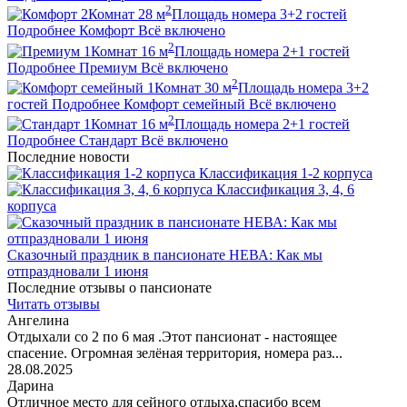
2
2
Комнат
28
м
Площадь номера
3+2
гостей
Подробнее
Комфорт
Всё включено
2
1
Комнат
16
м
Площадь номера
2+1
гостей
Подробнее
Премиум
Всё включено
2
1
Комнат
30
м
Площадь номера
3+2
гостей
Подробнее
Комфорт семейный
Всё включено
2
1
Комнат
16
м
Площадь номера
2+1
гостей
Подробнее
Стандарт
Всё включено
Последние новости
Классификация 1-2 корпуса
Классификация 3, 4, 6
корпуса
Сказочный праздник в пансионате НЕВА: Как мы
отпраздновали 1 июня
Последние отзывы о пансионате
Читать отзывы
Ангелина
Отдыхали со 2 по 6 мая .Этот пансионат - настоящее
спасение. Огромная зелёная территория, номера раз...
28.08.2025
Дарина
Отличное место для сейного отдыха,спасибо всем