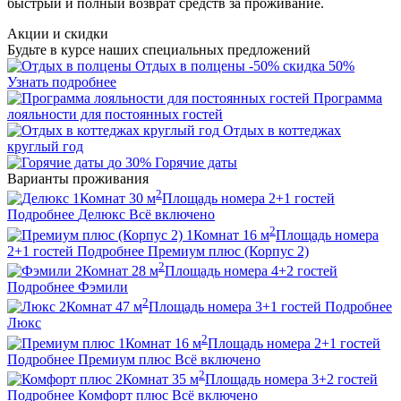
быстрый и полный возврат средств за проживание.
Акции и скидки
Будьте в курсе наших специальных предложений
Отдых в полцены
-50%
скидка 50%
Узнать подробнее
Программа
лояльности для постоянных гостей
Отдых в коттеджах
круглый год
до 30%
Горячие даты
Варианты проживания
2
1
Комнат
30
м
Площадь номера
2+1
гостей
Подробнее
Делюкс
Всё включено
2
1
Комнат
16
м
Площадь номера
2+1
гостей
Подробнее
Премиум плюс (Корпус 2)
2
2
Комнат
28
м
Площадь номера
4+2
гостей
Подробнее
Фэмили
2
2
Комнат
47
м
Площадь номера
3+1
гостей
Подробнее
Люкс
2
1
Комнат
16
м
Площадь номера
2+1
гостей
Подробнее
Премиум плюс
Всё включено
2
2
Комнат
35
м
Площадь номера
3+2
гостей
Подробнее
Комфорт плюс
Всё включено