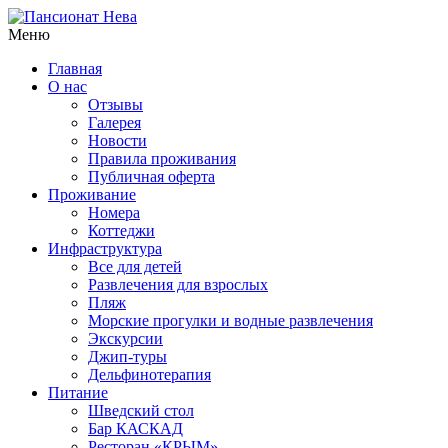
Меню
Главная
О нас
Отзывы
Галерея
Новости
Правила проживания
Публичная оферта
Проживание
Номера
Коттеджи
Инфраструктура
Все для детей
Развлечения для взрослых
Пляж
Морские прогулки и водные развлечения
Экскурсии
Джип-туры
Дельфинотерапия
Питание
Шведский стол
Бар КАСКАД
Ресторан «КРЫМ»