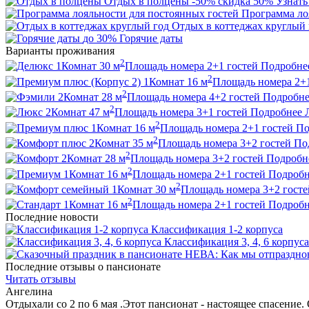
Отдых в полцены
-50%
скидка 50%
Узнать
Программа ло
Отдых в коттеджах круглый 
до 30%
Горячие даты
Варианты проживания
2
1
Комнат
30
м
Площадь номера
2+1
гостей
Подробне
2
1
Комнат
16
м
Площадь номера
2+
2
2
Комнат
28
м
Площадь номера
4+2
гостей
Подробне
2
2
Комнат
47
м
Площадь номера
3+1
гостей
Подробнее
2
1
Комнат
16
м
Площадь номера
2+1
гостей
По
2
2
Комнат
35
м
Площадь номера
3+2
гостей
По
2
2
Комнат
28
м
Площадь номера
3+2
гостей
Подробн
2
1
Комнат
16
м
Площадь номера
2+1
гостей
Подробн
2
1
Комнат
30
м
Площадь номера
3+2
госте
2
1
Комнат
16
м
Площадь номера
2+1
гостей
Подробн
Последние новости
Классификация 1-2 корпуса
Классификация 3, 4, 6 корпуса
Последние отзывы о пансионате
Читать отзывы
Ангелина
Отдыхали со 2 по 6 мая .Этот пансионат - настоящее спасение. 