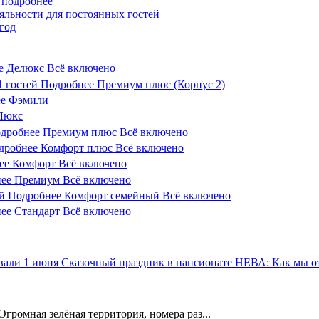
 подробнее
яльности для постоянных гостей
год
е
Делюкс
Всё включено
1
гостей
Подробнее
Премиум плюс (Корпус 2)
е
Фэмили
Люкс
дробнее
Премиум плюс
Всё включено
дробнее
Комфорт плюс
Всё включено
ее
Комфорт
Всё включено
ее
Премиум
Всё включено
й
Подробнее
Комфорт семейный
Всё включено
ее
Стандарт
Всё включено
Сказочный праздник в пансионате НЕВА: Как мы о
Огромная зелёная территория, номера раз...