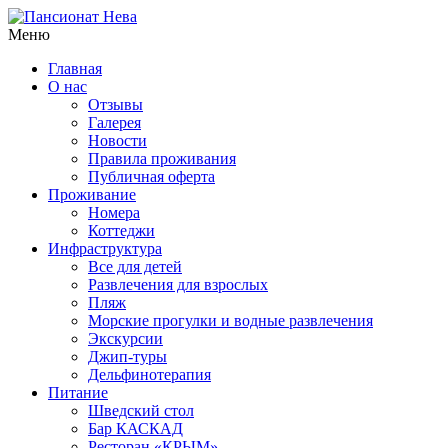
Меню
Главная
О нас
Отзывы
Галерея
Новости
Правила проживания
Публичная оферта
Проживание
Номера
Коттеджи
Инфраструктура
Все для детей
Развлечения для взрослых
Пляж
Морские прогулки и водные развлечения
Экскурсии
Джип-туры
Дельфинотерапия
Питание
Шведский стол
Бар КАСКАД
Ресторан «КРЫМ»