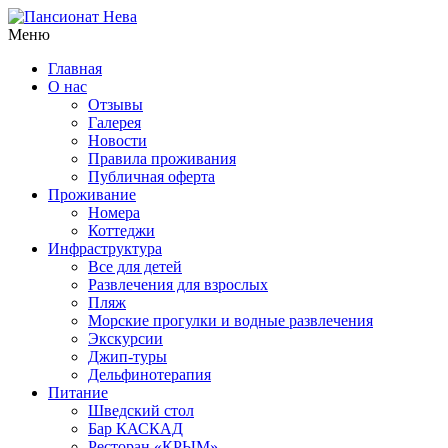
Меню
Главная
О нас
Отзывы
Галерея
Новости
Правила проживания
Публичная оферта
Проживание
Номера
Коттеджи
Инфраструктура
Все для детей
Развлечения для взрослых
Пляж
Морские прогулки и водные развлечения
Экскурсии
Джип-туры
Дельфинотерапия
Питание
Шведский стол
Бар КАСКАД
Ресторан «КРЫМ»