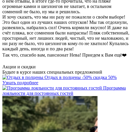
о нем отзывы, в итоге где-то прочитала, что на пляже
огромные камни и шезлонгов не хватает, в остальном
сомнений не было, ну мы и решились.
И хочу сказать, что мы ни разу не пожалели о своём выборе!
Это был один из лучших наших отпусков! Мы так отдохнули,
развеялись, набрались сил! Очень кормили вкусно! И даже на
счёт пляжа, все сомнения были напрасны! Пляж собственный,
просторный, нет лишних людей, чистый, что не маловажно, и
ни разу не было, что шезлонгов кому-то не хватило! Купались
каждый день, иногда и по два раза!
Так что, спасибо вам, пансионат Нева! Приедем к Вам ещё❤️
Акции и скидки
Будьте в курсе наших специальных предложений
Отдых в полцены
-50%
скидка 50%
Узнать подробнее
Программа
лояльности для постоянных гостей