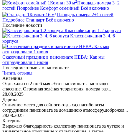
2
1
Комнат
30
м
Площадь номера
3+2
гостей
Подробнее
Комфорт семейный
Всё включено
2
1
Комнат
16
м
Площадь номера
2+1
гостей
Подробнее
Стандарт
Всё включено
Последние новости
Классификация 1-2 корпуса
Классификация 3, 4, 6
корпуса
Сказочный праздник в пансионате НЕВА: Как мы
отпраздновали 1 июня
Последние отзывы о пансионате
Читать отзывы
Ангелина
Отдыхали со 2 по 6 мая .Этот пансионат - настоящее
спасение. Огромная зелёная территория, номера раз...
28.08.2025
Дарина
Отличное место для сейного отдыха,спасибо всем
сотрудникам пансионата за домашнюю атмосферу,доброжел...
28.08.2025
Катерина
Выражаю благодарность коллективу пансионата за чуткое и
внимательное отношение к отдыхающим, а также...