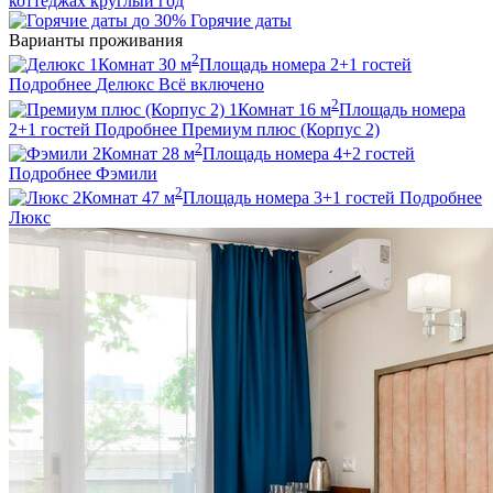
коттеджах круглый год
до 30%
Горячие даты
Варианты проживания
2
1
Комнат
30
м
Площадь номера
2+1
гостей
Подробнее
Делюкс
Всё включено
2
1
Комнат
16
м
Площадь номера
2+1
гостей
Подробнее
Премиум плюс (Корпус 2)
2
2
Комнат
28
м
Площадь номера
4+2
гостей
Подробнее
Фэмили
2
2
Комнат
47
м
Площадь номера
3+1
гостей
Подробнее
Люкс