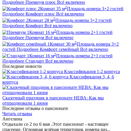
Подробнее
Премиум плюс
Всё включено
2
2
Комнат
35
м
Площадь номера
3+2
гостей
Подробнее
Комфорт плюс
Всё включено
2
2
Комнат
28
м
Площадь номера
3+2
гостей
Подробнее
Комфорт
Всё включено
2
1
Комнат
16
м
Площадь номера
2+1
гостей
Подробнее
Премиум
Всё включено
2
1
Комнат
30
м
Площадь номера
3+2
гостей
Подробнее
Комфорт семейный
Всё включено
2
1
Комнат
16
м
Площадь номера
2+1
гостей
Подробнее
Стандарт
Всё включено
Последние новости
Классификация 1-2 корпуса
Классификация 3, 4, 6
корпуса
Сказочный праздник в пансионате НЕВА: Как мы
отпраздновали 1 июня
Последние отзывы о пансионате
Читать отзывы
Ангелина
Отдыхали со 2 по 6 мая .Этот пансионат - настоящее
спасение. Огромная зелёная территория, номера раз...