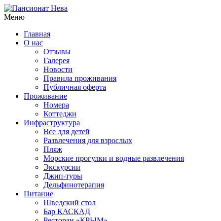
Меню
Главная
О нас
Отзывы
Галерея
Новости
Правила проживания
Публичная оферта
Проживание
Номера
Коттеджи
Инфраструктура
Все для детей
Развлечения для взрослых
Пляж
Морские прогулки и водные развлечения
Экскурсии
Джип-туры
Дельфинотерапия
Питание
Шведский стол
Бар КАСКАД
Ресторан «КРЫМ»