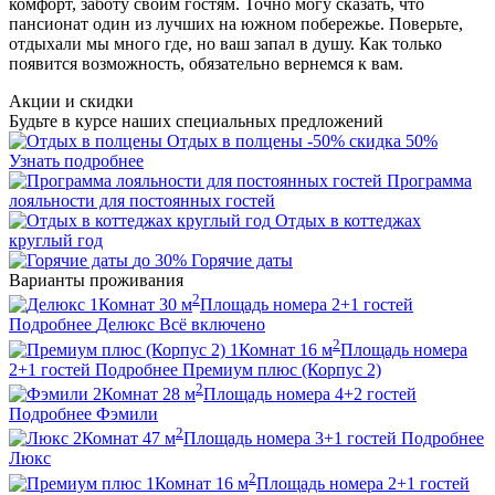
комфорт, заботу своим гостям. Точно могу сказать, что
пансионат один из лучших на южном побережье. Поверьте,
отдыхали мы много где, но ваш запал в душу. Как только
появится возможность, обязательно вернемся к вам.
Акции и скидки
Будьте в курсе наших специальных предложений
Отдых в полцены
-50%
скидка 50%
Узнать подробнее
Программа
лояльности для постоянных гостей
Отдых в коттеджах
круглый год
до 30%
Горячие даты
Варианты проживания
2
1
Комнат
30
м
Площадь номера
2+1
гостей
Подробнее
Делюкс
Всё включено
2
1
Комнат
16
м
Площадь номера
2+1
гостей
Подробнее
Премиум плюс (Корпус 2)
2
2
Комнат
28
м
Площадь номера
4+2
гостей
Подробнее
Фэмили
2
2
Комнат
47
м
Площадь номера
3+1
гостей
Подробнее
Люкс
2
1
Комнат
16
м
Площадь номера
2+1
гостей