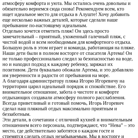
атмосферу комфорта и уюта. Мы остались очень довольны и
обязательно вернемся сюда снова! Рекомендуем всем, кто
ищет идеальное место для отдыха в Алуште! Хочу добавить
еще несколько важных деталей, которые сделали наше
пребывание по-настоящему идеальным.
Отдельно хочется отметить пляж! Он здесь просто
замечательный – приятный, ухоженный галечный пляж, с
чистой водой и всем необходимым для комфортного отдыха.
Большую роль в этом играет и команда, работающая на пляже.
Наши дети были в полном восторге от спасателя Артема! Он
не только профессионально следил за безопасностью на воде,
но и находил подход к каждому ребенку, заряжал их
позитивом. Дети буквально обожали Артема, и это добавляло
им уверенности и радости от пребывания на море.
А благодаря администратору пляжа Игорю Игоревичу на
территории царил идеальный порядок и спокойствие. Его
внимательное отношение, забота о чистоте и комфорте
отдыхающих создавали атмосферу полного расслабления.
Всегда приветливый и готовый помочь, Игорь Игоревич
сделал наш пляжный отдых максимально приятным и
беззаботным.
Эти детали, в сочетании с отличной кухней и внимательным
отношением всего персонала, подтверждают, что “Нева” – это
место, где действительно заботятся о каждом госте и
стремятся сделать отдых незабываемым. Мы в восторге и