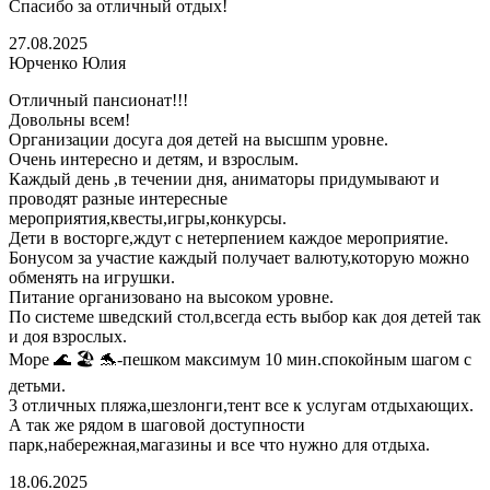
Спасибо за отличный отдых!
27.08.2025
Юрченко Юлия
Отличный пансионат!!!
Довольны всем!
Организации досуга доя детей на высшпм уровне.
Очень интересно и детям, и взрослым.
Каждый день ,в течении дня, аниматоры придумывают и
проводят разные интересные
мероприятия,квесты,игры,конкурсы.
Дети в восторге,ждут с нетерпением каждое мероприятие.
Бонусом за участие каждый получает валюту,которую можно
обменять на игрушки.
Питание организовано на высоком уровне.
По системе шведский стол,всегда есть выбор как доя детей так
и доя взрослых.
Море 🌊 🏖 🐬-пешком максимум 10 мин.спокойным шагом с
детьми.
3 отличных пляжа,шезлонги,тент все к услугам отдыхающих.
А так же рядом в шаговой доступности
парк,набережная,магазины и все что нужно для отдыха.
18.06.2025