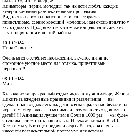
было заходить, молодцы!
Аниматоры, парни, молодцы, так их дети любят, каждыц
вечер проводили развлекательные программы
Видно что персонал пансионата очень старается,
приветливые, сервис хороший, молодцы, нам очень приятно у
вас отдыхать. Продолжайте в этом же направлении, желаем
вам процветания и легкой работы
10.10.2024
Нина Савиных
Очень много зелёных насаждений, вкусное питание,
спокойное уютное место для отдыха, приветливый
персонал!!!
08.10.2024
Мила
Благодарю за прекрасный отдых чудесному аниматору Жене и
Никите за ежедневные праздники и развлечения — вы
сделали наш отдых легким, дети всегда с радостью бежали на
игры и мастер классы, а мы имели возможность отдохнуть от
детей!!!!! Анимация лучше чем в Сочи в 1000 раз — мы будем
с теплом вспоминать наш отдых! И рекомендовать Вас!!!!
Кстати мы у Вас еще продляли отдых благодаря очень
классной развлекательной программе для детей и