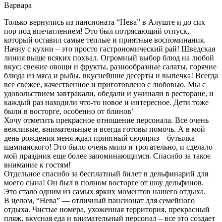
Варвара
Только вернулись из пансионата “Нева” в Алуште и до сих
пор под впечатлением! Это был потрясающий отпуск,
который оставил самые теплые и приятные воспоминания.
Начну с кухни – это просто гастрономический рай! Шведская
линия выше всяких похвал. Огромный выбор блюд на любой
вкус: свежие овощи и фрукты, разнообразные салаты, горячие
блюда из мяса и рыбы, вкуснейшие десерты и выпечка! Всегда
все свежее, качественное и приготовлено с любовью. Мы с
удовольствием завтракали, обедали и ужинали в ресторане, и
каждый раз находили что-то новое и интересное. Дети тоже
были в восторге, особенно от блинов’
Хочу отметить прекрасное отношение персонала. Все очень
вежливые, внимательные и всегда готовы помочь. А в мой
день рождения меня ждал приятный сюрприз – бутылка
шампанского! Это было очень мило и трогательно, и сделало
мой праздник еще более запоминающимся. Спасибо за такое
внимание к гостям!
Отдельное спасибо за бесплатный билет в дельфинарий для
моего сына! Он был в полном восторге от шоу дельфинов.
Это стало одним из самых ярких моментов нашего отдыха.
В целом, “Нева” — отличный пансионат для семейного
отдыха. Чистые номера, ухоженная территория, прекрасный
пляж, вкусная еда и внимательный персонал – все это создает