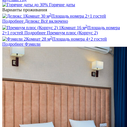
до 30%
Горячие даты
Варианты проживания
2
1
Комнат
30
м
Площадь номера
2+1
гостей
Подробнее
Делюкс
Всё включено
2
1
Комнат
16
м
Площадь номера
2+1
гостей
Подробнее
Премиум плюс (Корпус 2)
2
2
Комнат
28
м
Площадь номера
4+2
гостей
Подробнее
Фэмили