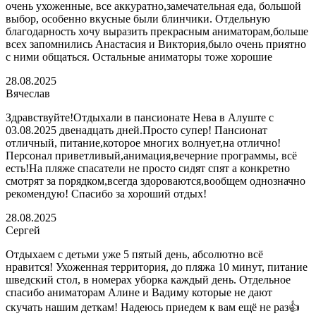
очень ухоженные, все аккуратно,замечательная еда, большой
выбор, особенно вкусные были блинчики. Отдельную
благодарность хочу выразить прекрасным аниматорам,больше
всех запомнились Анастасия и Виктория,было очень приятно
с ними общаться. Остальные аниматоры тоже хорошие
28.08.2025
Вячеслав
Здравствуйте!Отдыхали в пансионате Нева в Алуште с
03.08.2025 двенадцать дней.Просто супер! Пансионат
отличный, питание,которое многих волнует,на отлично!
Персонал приветливый,анимация,вечерние программы, всё
есть!На пляже спасатели не просто сидят спят а конкретно
смотрят за порядком,всегда здороваются,вообщем однозначно
рекомендую! Спасибо за хороший отдых!
28.08.2025
Сергей
Отдыхаем с детьми уже 5 пятый день, абсолютно всё
нравится! Ухоженная территория, до пляжа 10 минут, питание
шведский стол, в номерах уборка каждый день. Отдельное
спасибо аниматорам Алине и Вадиму которые не дают
скучать нашим деткам! Надеюсь приедем к вам ещё не раз👍