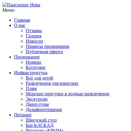
Меню
Главная
О нас
Отзывы
Галерея
Новости
Правила проживания
Публичная оферта
Проживание
Номера
Коттеджи
Инфраструктура
Все для детей
Развлечения для взрослых
Пляж
Морские прогулки и водные развлечения
Экскурсии
Джип-туры
Дельфинотерапия
Питание
Шведский стол
Бар КАСКАД
Ресторан «КРЫМ»