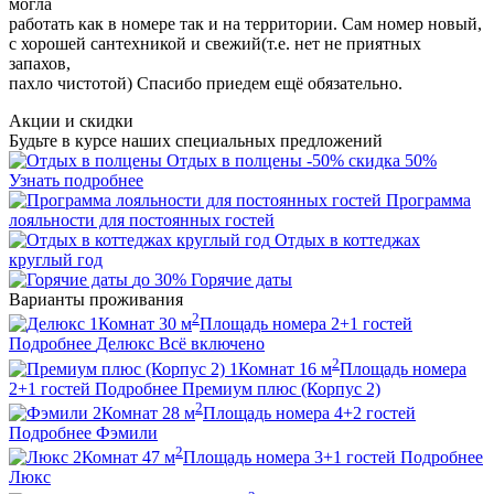
могла
работать как в номере так и на территории. Сам номер новый,
с хорошей сантехникой и свежий(т.е. нет не приятных
запахов,
пахло чистотой) Спасибо приедем ещё обязательно.
Акции и скидки
Будьте в курсе наших специальных предложений
Отдых в полцены
-50%
скидка 50%
Узнать подробнее
Программа
лояльности для постоянных гостей
Отдых в коттеджах
круглый год
до 30%
Горячие даты
Варианты проживания
2
1
Комнат
30
м
Площадь номера
2+1
гостей
Подробнее
Делюкс
Всё включено
2
1
Комнат
16
м
Площадь номера
2+1
гостей
Подробнее
Премиум плюс (Корпус 2)
2
2
Комнат
28
м
Площадь номера
4+2
гостей
Подробнее
Фэмили
2
2
Комнат
47
м
Площадь номера
3+1
гостей
Подробнее
Люкс