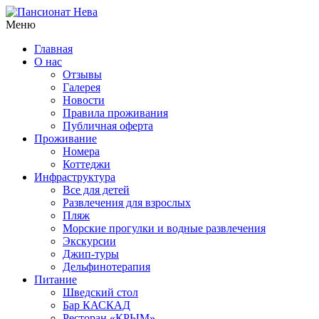
Меню
Главная
О нас
Отзывы
Галерея
Новости
Правила проживания
Публичная оферта
Проживание
Номера
Коттеджи
Инфраструктура
Все для детей
Развлечения для взрослых
Пляж
Морские прогулки и водные развлечения
Экскурсии
Джип-туры
Дельфинотерапия
Питание
Шведский стол
Бар КАСКАД
Ресторан «КРЫМ»