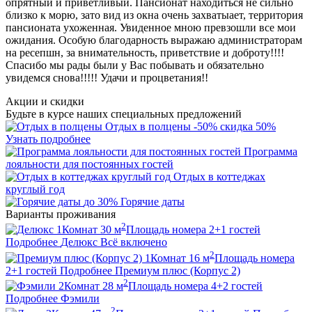
опрятный и приветливый. Пансионат находиться не сильно
близко к морю, зато вид из окна очень захватыает, территория
пансионата ухоженная. Увиденное мною превзошли все мои
ожидания. Особую благодарность выражаю администраторам
на ресепшн, за внимательность, приветствие и доброту!!!!
Спасибо мы рады были у Вас побывать и обязательно
увидемся снова!!!!! Удачи и процветания!!
Акции и скидки
Будьте в курсе наших специальных предложений
Отдых в полцены
-50%
скидка 50%
Узнать подробнее
Программа
лояльности для постоянных гостей
Отдых в коттеджах
круглый год
до 30%
Горячие даты
Варианты проживания
2
1
Комнат
30
м
Площадь номера
2+1
гостей
Подробнее
Делюкс
Всё включено
2
1
Комнат
16
м
Площадь номера
2+1
гостей
Подробнее
Премиум плюс (Корпус 2)
2
2
Комнат
28
м
Площадь номера
4+2
гостей
Подробнее
Фэмили
2