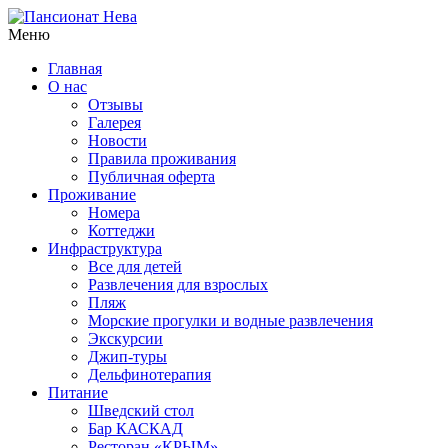
Меню
Главная
О нас
Отзывы
Галерея
Новости
Правила проживания
Публичная оферта
Проживание
Номера
Коттеджи
Инфраструктура
Все для детей
Развлечения для взрослых
Пляж
Морские прогулки и водные развлечения
Экскурсии
Джип-туры
Дельфинотерапия
Питание
Шведский стол
Бар КАСКАД
Ресторан «КРЫМ»