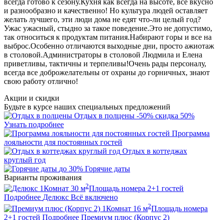
всегда готово к сезону.Кухня как всегда на высоте, все вкусно
и разнообразно и качественно! Но культура людей оставляет
желать лучшего, эти люди дома не едят что-ли целый год?
Ужас ужасный, стыдно за такое поведение.Это не допустимо,
так относиться к продуктам питания.Набирают горы и все на
выброс.Особенно отличаются выходные дни, просто ажиотаж
в столовой.Администраторы в столовой Людмила и Елена
приветливы, тактичны и терпеливы!Очень рады персоналу,
всегда все доброжелательны от охраны до горничных, знают
свою работу отлично!
Акции и скидки
Будьте в курсе наших специальных предложений
Отдых в полцены
-50%
скидка 50%
Узнать подробнее
Программа
лояльности для постоянных гостей
Отдых в коттеджах
круглый год
до 30%
Горячие даты
Варианты проживания
2
1
Комнат
30
м
Площадь номера
2+1
гостей
Подробнее
Делюкс
Всё включено
2
1
Комнат
16
м
Площадь номера
2+1
гостей
Подробнее
Премиум плюс (Корпус 2)