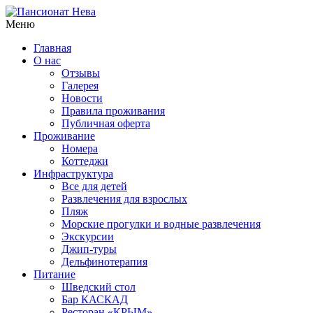
Меню
Главная
О нас
Отзывы
Галерея
Новости
Правила проживания
Публичная оферта
Проживание
Номера
Коттеджи
Инфраструктура
Все для детей
Развлечения для взрослых
Пляж
Морские прогулки и водные развлечения
Экскурсии
Джип-туры
Дельфинотерапия
Питание
Шведский стол
Бар КАСКАД
Ресторан «КРЫМ»