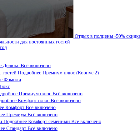
Отдых в полцены
-50%
скидк
яльности для постоянных гостей
год
е
Делюкс
Всё включено
1
гостей
Подробнее
Премиум плюс (Корпус 2)
е
Фэмили
Люкс
дробнее
Премиум плюс
Всё включено
дробнее
Комфорт плюс
Всё включено
ее
Комфорт
Всё включено
ее
Премиум
Всё включено
й
Подробнее
Комфорт семейный
Всё включено
ее
Стандарт
Всё включено