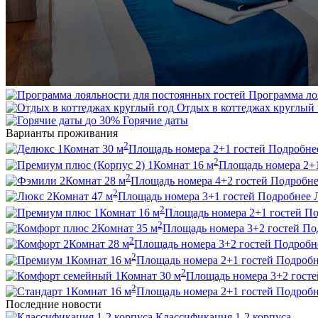
Программа ло
Отдых в коттеджах круглый 
до 30%
Горячие даты
Варианты проживания
2
1
Комнат
30
м
Площадь номера
2+1
гостей
Подробне
2
1
Комнат
16
м
Площадь номера
2+
2
2
Комнат
28
м
Площадь номера
4+2
гостей
Подробне
2
2
Комнат
47
м
Площадь номера
3+1
гостей
Подробнее
2
1
Комнат
16
м
Площадь номера
2+1
гостей
По
2
2
Комнат
35
м
Площадь номера
3+2
гостей
По
2
2
Комнат
28
м
Площадь номера
3+2
гостей
Подробн
2
1
Комнат
16
м
Площадь номера
2+1
гостей
Подробн
2
1
Комнат
30
м
Площадь номера
3+2
госте
2
1
Комнат
16
м
Площадь номера
2+1
гостей
Подробн
Последние новости
Классификация 1-2 корпуса