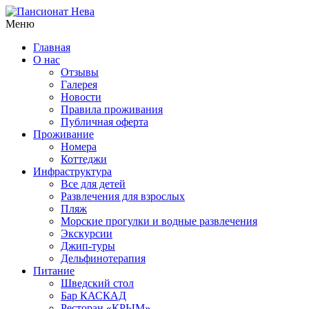
Меню
Главная
О нас
Отзывы
Галерея
Новости
Правила проживания
Публичная оферта
Проживание
Номера
Коттеджи
Инфраструктура
Все для детей
Развлечения для взрослых
Пляж
Морские прогулки и водные развлечения
Экскурсии
Джип-туры
Дельфинотерапия
Питание
Шведский стол
Бар КАСКАД
Ресторан «КРЫМ»