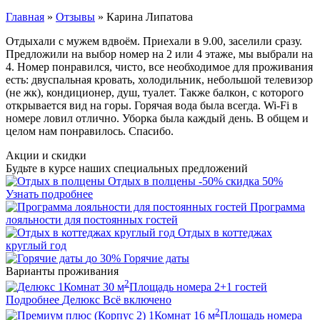
Главная
»
Отзывы
»
Карина Липатова
Отдыхали с мужем вдвоём. Приехали в 9.00, заселили сразу.
Предложили на выбор номер на 2 или 4 этаже, мы выбрали на
4. Номер понравился, чисто, все необходимое для проживания
есть: двуспальная кровать, холодильник, небольшой телевизор
(не жк), кондиционер, душ, туалет. Также балкон, с которого
открывается вид на горы. Горячая вода была всегда. Wi-Fi в
номере ловил отлично. Уборка была каждый день. В общем и
целом нам понравилось. Спасибо.
Акции и скидки
Будьте в курсе наших специальных предложений
Отдых в полцены
-50%
скидка 50%
Узнать подробнее
Программа
лояльности для постоянных гостей
Отдых в коттеджах
круглый год
до 30%
Горячие даты
Варианты проживания
2
1
Комнат
30
м
Площадь номера
2+1
гостей
Подробнее
Делюкс
Всё включено
2
1
Комнат
16
м
Площадь номера