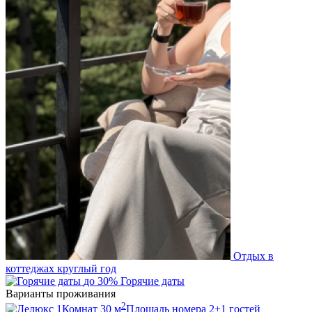
Отдых в
коттеджах круглый год
до 30%
Горячие даты
Варианты проживания
2
1
Комнат
30
м
Площадь номера
2+1
гостей