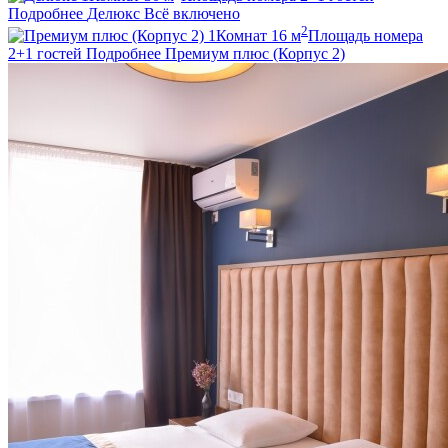
Подробнее
Делюкс
Всё включено
2
1
Комнат
16
м
Площадь номера
2+1
гостей
Подробнее
Премиум плюс (Корпус 2)