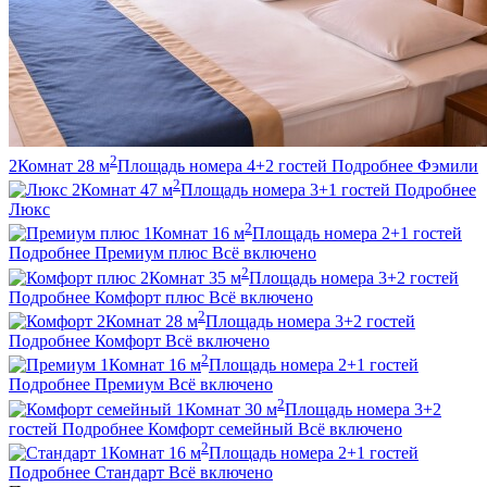
2
2
Комнат
28
м
Площадь номера
4+2
гостей
Подробнее
Фэмили
2
2
Комнат
47
м
Площадь номера
3+1
гостей
Подробнее
Люкс
2
1
Комнат
16
м
Площадь номера
2+1
гостей
Подробнее
Премиум плюс
Всё включено
2
2
Комнат
35
м
Площадь номера
3+2
гостей
Подробнее
Комфорт плюс
Всё включено
2
2
Комнат
28
м
Площадь номера
3+2
гостей
Подробнее
Комфорт
Всё включено
2
1
Комнат
16
м
Площадь номера
2+1
гостей
Подробнее
Премиум
Всё включено
2
1
Комнат
30
м
Площадь номера
3+2
гостей
Подробнее
Комфорт семейный
Всё включено
2
1
Комнат
16
м
Площадь номера
2+1
гостей
Подробнее
Стандарт
Всё включено