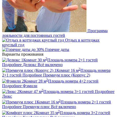
Программа
лояльности для постоянных гостей
Отдых в коттеджах
круглый год
до 30%
Горячие даты
Варианты проживания
2
1
Комнат
30
м
Площадь номера
2+1
гостей
Подробнее
Делюкс
Всё включено
2
1
Комнат
16
м
Площадь номера
2+1
гостей
Подробнее
Премиум плюс (Корпус 2)
2
2
Комнат
28
м
Площадь номера
4+2
гостей
Подробнее
Фэмили
2
2
Комнат
47
м
Площадь номера
3+1
гостей
Подробнее
Люкс
2
1
Комнат
16
м
Площадь номера
2+1
гостей
Подробнее
Премиум плюс
Всё включено
2
2
Комнат
35
м
Площадь номера
3+2
гостей