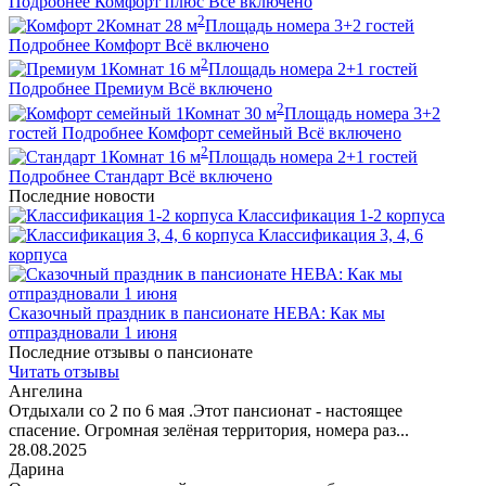
Подробнее
Комфорт плюс
Всё включено
2
2
Комнат
28
м
Площадь номера
3+2
гостей
Подробнее
Комфорт
Всё включено
2
1
Комнат
16
м
Площадь номера
2+1
гостей
Подробнее
Премиум
Всё включено
2
1
Комнат
30
м
Площадь номера
3+2
гостей
Подробнее
Комфорт семейный
Всё включено
2
1
Комнат
16
м
Площадь номера
2+1
гостей
Подробнее
Стандарт
Всё включено
Последние новости
Классификация 1-2 корпуса
Классификация 3, 4, 6
корпуса
Сказочный праздник в пансионате НЕВА: Как мы
отпраздновали 1 июня
Последние отзывы о пансионате
Читать отзывы
Ангелина
Отдыхали со 2 по 6 мая .Этот пансионат - настоящее
спасение. Огромная зелёная территория, номера раз...
28.08.2025
Дарина