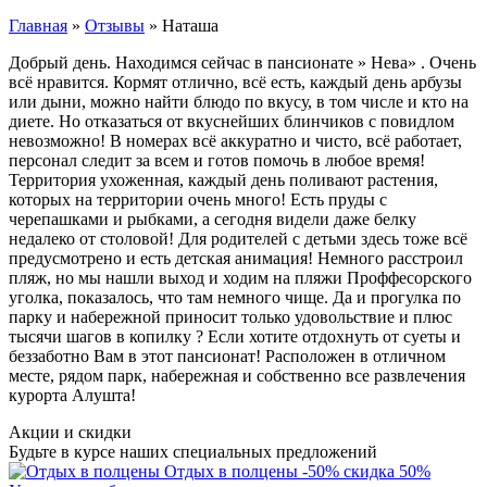
Главная
»
Отзывы
»
Наташа
Добрый день. Находимся сейчас в пансионате » Нева» . Очень
всё нравится. Кормят отлично, всё есть, каждый день арбузы
или дыни, можно найти блюдо по вкусу, в том числе и кто на
диете. Но отказаться от вкуснейших блинчиков с повидлом
невозможно! В номерах всё аккуратно и чисто, всё работает,
персонал следит за всем и готов помочь в любое время!
Территория ухоженная, каждый день поливают растения,
которых на территории очень много! Есть пруды с
черепашками и рыбками, а сегодня видели даже белку
недалеко от столовой! Для родителей с детьми здесь тоже всё
предусмотрено и есть детская анимация! Немного расстроил
пляж, но мы нашли выход и ходим на пляжи Проффесорского
уголка, показалось, что там немного чище. Да и прогулка по
парку и набережной приносит только удовольствие и плюс
тысячи шагов в копилку ? Если хотите отдохнуть от суеты и
беззаботно Вам в этот пансионат! Расположен в отличном
месте, рядом парк, набережная и собственно все развлечения
курорта Алушта!
Акции и скидки
Будьте в курсе наших специальных предложений
Отдых в полцены
-50%
скидка 50%