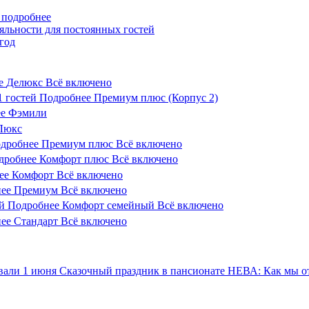
 подробнее
яльности для постоянных гостей
год
е
Делюкс
Всё включено
1
гостей
Подробнее
Премиум плюс (Корпус 2)
е
Фэмили
Люкс
дробнее
Премиум плюс
Всё включено
дробнее
Комфорт плюс
Всё включено
ее
Комфорт
Всё включено
ее
Премиум
Всё включено
й
Подробнее
Комфорт семейный
Всё включено
ее
Стандарт
Всё включено
Сказочный праздник в пансионате НЕВА: Как мы о