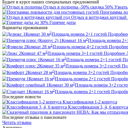
Будьте в курсе наших специальных предложений
Отдых в полцены
-50%
скидка 50%
Узнать
Программа ло
Отдых в коттеджах круглый 
до 30%
Горячие даты
Варианты проживания
2
1
Комнат
30
м
Площадь номера
2+1
гостей
Подробне
2
1
Комнат
16
м
Площадь номера
2+
2
2
Комнат
28
м
Площадь номера
4+2
гостей
Подробне
2
2
Комнат
47
м
Площадь номера
3+1
гостей
Подробнее
2
1
Комнат
16
м
Площадь номера
2+1
гостей
По
2
2
Комнат
35
м
Площадь номера
3+2
гостей
По
2
2
Комнат
28
м
Площадь номера
3+2
гостей
Подробн
2
1
Комнат
16
м
Площадь номера
2+1
гостей
Подробн
2
1
Комнат
30
м
Площадь номера
3+2
госте
2
1
Комнат
16
м
Площадь номера
2+1
гостей
Подробн
Последние новости
Классификация 1-2 корпуса
Классификация 3, 4, 6 корпуса
Последние отзывы о пансионате
Читать отзывы
Ангелина