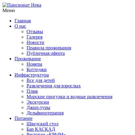
Меню
Главная
О нас
Отзывы
Галерея
Новости
Правила проживания
Публичная оферта
Проживание
Номера
Коттеджи
Инфраструктура
Все для детей
Развлечения для взрослых
Пляж
Морские прогулки и водные развлечения
Экскурсии
Джип-туры
Дельфинотерапия
Питание
Шведский стол
Бар КАСКАД
Ресторан «КРЫМ»