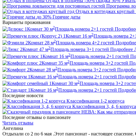
Отдых в полцены
-50%
скидка 50%
Узнать
Программа ло
Отдых в коттеджах круглый 
до 30%
Горячие даты
Варианты проживания
2
1
Комнат
30
м
Площадь номера
2+1
гостей
Подробне
2
1
Комнат
16
м
Площадь номера
2+
2
2
Комнат
28
м
Площадь номера
4+2
гостей
Подробне
2
2
Комнат
47
м
Площадь номера
3+1
гостей
Подробнее
2
1
Комнат
16
м
Площадь номера
2+1
гостей
По
2
2
Комнат
35
м
Площадь номера
3+2
гостей
По
2
2
Комнат
28
м
Площадь номера
3+2
гостей
Подробн
2
1
Комнат
16
м
Площадь номера
2+1
гостей
Подробн
2
1
Комнат
30
м
Площадь номера
3+2
госте
2
1
Комнат
16
м
Площадь номера
2+1
гостей
Подробн
Последние новости
Классификация 1-2 корпуса
Классификация 3, 4, 6 корпуса
Последние отзывы о пансионате
Читать отзывы
Ангелина
Отдыхали со 2 по 6 мая .Этот пансионат - настоящее спасение. 