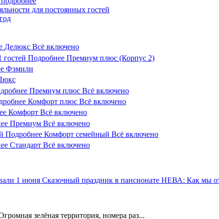
 подробнее
яльности для постоянных гостей
год
е
Делюкс
Всё включено
1
гостей
Подробнее
Премиум плюс (Корпус 2)
е
Фэмили
Люкс
дробнее
Премиум плюс
Всё включено
дробнее
Комфорт плюс
Всё включено
ее
Комфорт
Всё включено
ее
Премиум
Всё включено
й
Подробнее
Комфорт семейный
Всё включено
ее
Стандарт
Всё включено
Сказочный праздник в пансионате НЕВА: Как мы о
Огромная зелёная территория, номера раз...