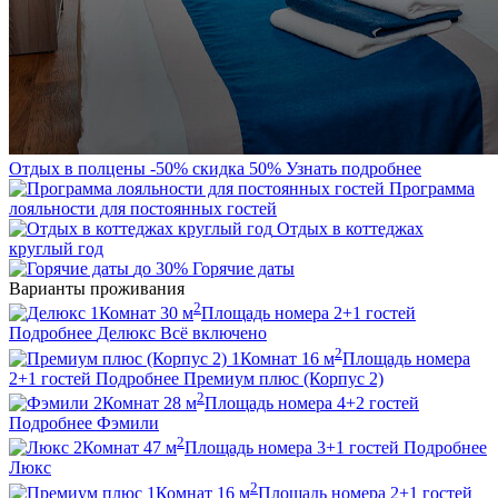
Отдых в полцены
-50%
скидка 50%
Узнать подробнее
Программа
лояльности для постоянных гостей
Отдых в коттеджах
круглый год
до 30%
Горячие даты
Варианты проживания
2
1
Комнат
30
м
Площадь номера
2+1
гостей
Подробнее
Делюкс
Всё включено
2
1
Комнат
16
м
Площадь номера
2+1
гостей
Подробнее
Премиум плюс (Корпус 2)
2
2
Комнат
28
м
Площадь номера
4+2
гостей
Подробнее
Фэмили
2
2
Комнат
47
м
Площадь номера
3+1
гостей
Подробнее
Люкс
2
1
Комнат
16
м
Площадь номера
2+1
гостей