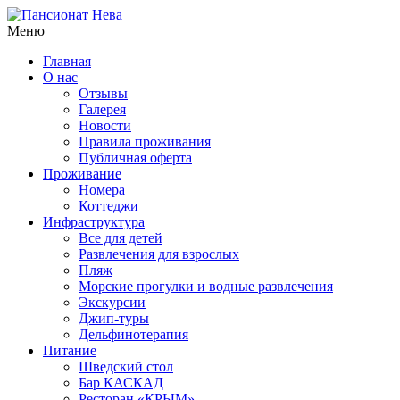
Меню
Главная
О нас
Отзывы
Галерея
Новости
Правила проживания
Публичная оферта
Проживание
Номера
Коттеджи
Инфраструктура
Все для детей
Развлечения для взрослых
Пляж
Морские прогулки и водные развлечения
Экскурсии
Джип-туры
Дельфинотерапия
Питание
Шведский стол
Бар КАСКАД
Ресторан «КРЫМ»