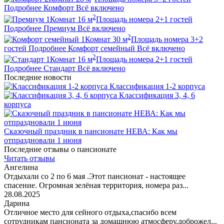
Подробнее
Комфорт
Всё включено
2
1
Комнат
16
м
Площадь номера
2+1
гостей
Подробнее
Премиум
Всё включено
2
1
Комнат
30
м
Площадь номера
3+2
гостей
Подробнее
Комфорт семейный
Всё включено
2
1
Комнат
16
м
Площадь номера
2+1
гостей
Подробнее
Стандарт
Всё включено
Последние новости
Классификация 1-2 корпуса
Классификация 3, 4, 6
корпуса
Сказочный праздник в пансионате НЕВА: Как мы
отпраздновали 1 июня
Последние отзывы о пансионате
Читать отзывы
Ангелина
Отдыхали со 2 по 6 мая .Этот пансионат - настоящее
спасение. Огромная зелёная территория, номера раз...
28.08.2025
Дарина
Отличное место для сейного отдыха,спасибо всем
сотрудникам пансионата за домашнюю атмосферу,доброжел...