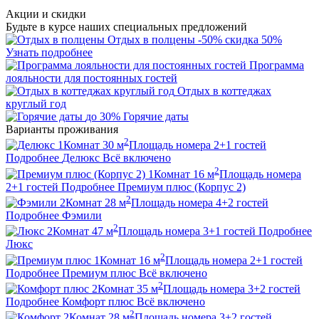
Акции и скидки
Будьте в курсе наших специальных предложений
Отдых в полцены
-50%
скидка 50%
Узнать подробнее
Программа
лояльности для постоянных гостей
Отдых в коттеджах
круглый год
до 30%
Горячие даты
Варианты проживания
2
1
Комнат
30
м
Площадь номера
2+1
гостей
Подробнее
Делюкс
Всё включено
2
1
Комнат
16
м
Площадь номера
2+1
гостей
Подробнее
Премиум плюс (Корпус 2)
2
2
Комнат
28
м
Площадь номера
4+2
гостей
Подробнее
Фэмили
2
2
Комнат
47
м
Площадь номера
3+1
гостей
Подробнее
Люкс
2
1
Комнат
16
м
Площадь номера
2+1
гостей
Подробнее
Премиум плюс
Всё включено
2
2
Комнат
35
м
Площадь номера
3+2
гостей
Подробнее
Комфорт плюс
Всё включено
2
2
Комнат
28
м
Площадь номера
3+2
гостей