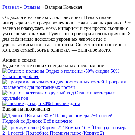
Главная
»
Отзывы
»
Валерия Кольская
Отдыхала в начале августа. Пансионат Нева в плане
интерьера и экстерьера, конечно выглядит очень красиво. Все
зелено и благоухает. Розы, кипарисы и туи просто сводили с
ума своими запахами. Гулять по территории очень приятно. Я
для себя нашла несколько укромных лавочек где с
удовольствием отдыхала с книгой. Советую этот пансионат,
хоть для семьей, хоть в одиночку — отличное место.
Акции и скидки
Будьте в курсе наших специальных предложений
Отдых в полцены
-50%
скидка 50%
Узнать подробнее
Программа
лояльности для постоянных гостей
Отдых в коттеджах
круглый год
до 30%
Горячие даты
Варианты проживания
2
1
Комнат
30
м
Площадь номера
2+1
гостей
Подробнее
Делюкс
Всё включено
2
1
Комнат
16
м
Площадь номера
2+1
гостей
Подробнее
Премиум плюс (Корпус 2)