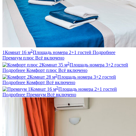
2
1
Комнат
16
м
Площадь номера
2+1
гостей
Подробнее
Премиум плюс
Всё включено
2
2
Комнат
35
м
Площадь номера
3+2
гостей
Подробнее
Комфорт плюс
Всё включено
2
2
Комнат
28
м
Площадь номера
3+2
гостей
Подробнее
Комфорт
Всё включено
2
1
Комнат
16
м
Площадь номера
2+1
гостей
Подробнее
Премиум
Всё включено